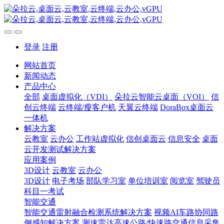
登录
注册
网站首页
新闻动态
产品中心
全部
桌面虚拟化（VDI）
朵拉云智能云桌面（VOI）
信
创云终端
云终端/瘦客户机
天翼云终端
DoraBox桌面云
一体机
解决方案
云教室
云办公
工作站虚拟化
信创桌面云
信息安全
桌面
云开发测试解决方案
应用案例
3D设计
云教室
云办公
3D设计
电子考场
部队学习室
单位培训室
阅览室
驾驶员
科目一考试
智能交通
智能交通雷射融合检测系统解决方案
视频AI车路协同路
侧感知解决方案
测速雷达高速公路/快速路交通信息采集