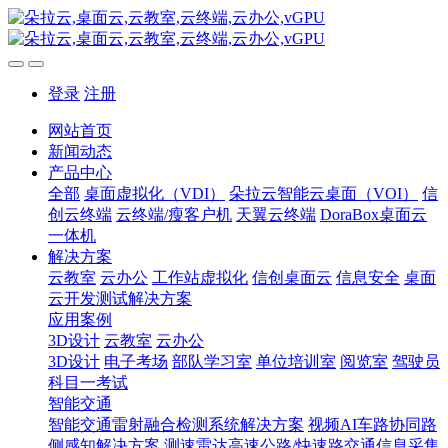
登录
注册
网站首页
新闻动态
产品中心
全部
桌面虚拟化（VDI）
朵拉云智能云桌面（VOI）
信
创云终端
云终端/瘦客户机
天翼云终端
DoraBox桌面云
一体机
解决方案
云教室
云办公
工作站虚拟化
信创桌面云
信息安全
桌面
云开发测试解决方案
应用案例
3D设计
云教室
云办公
3D设计
电子考场
部队学习室
单位培训室
阅览室
驾驶员
科目一考试
智能交通
智能交通雷射融合检测系统解决方案
视频AI车路协同路
侧感知解决方案
测速雷达高速公路/快速路交通信息采集