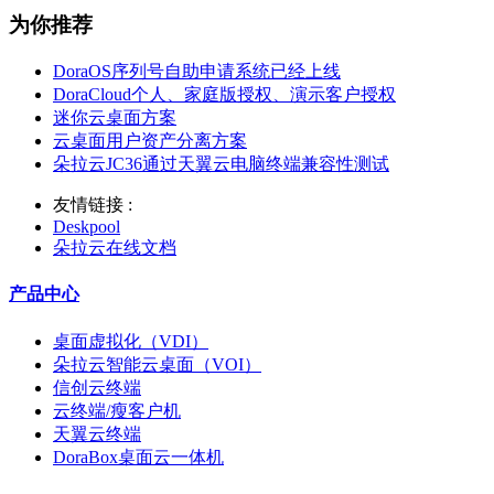
为你推荐
DoraOS序列号自助申请系统已经上线
DoraCloud个人、家庭版授权、演示客户授权
迷你云桌面方案
云桌面用户资产分离方案
朵拉云JC36通过天翼云电脑终端兼容性测试
友情链接 :
Deskpool
朵拉云在线文档
产品中心
桌面虚拟化（VDI）
朵拉云智能云桌面（VOI）
信创云终端
云终端/瘦客户机
天翼云终端
DoraBox桌面云一体机