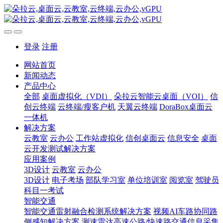
登录
注册
网站首页
新闻动态
产品中心
全部
桌面虚拟化（VDI）
朵拉云智能云桌面（VOI）
信
创云终端
云终端/瘦客户机
天翼云终端
DoraBox桌面云
一体机
解决方案
云教室
云办公
工作站虚拟化
信创桌面云
信息安全
桌面
云开发测试解决方案
应用案例
3D设计
云教室
云办公
3D设计
电子考场
部队学习室
单位培训室
阅览室
驾驶员
科目一考试
智能交通
智能交通雷射融合检测系统解决方案
视频AI车路协同路
侧感知解决方案
测速雷达高速公路/快速路交通信息采集