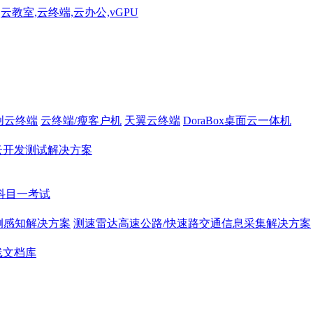
创云终端
云终端/瘦客户机
天翼云终端
DoraBox桌面云一体机
云开发测试解决方案
科目一考试
侧感知解决方案
测速雷达高速公路/快速路交通信息采集解决方案
线文档库