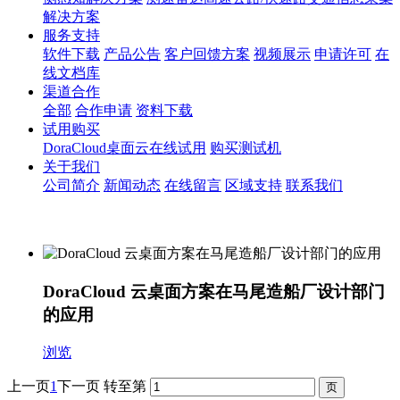
解决方案
服务支持
软件下载
产品公告
客户回馈方案
视频展示
申请许可
在
线文档库
渠道合作
全部
合作申请
资料下载
试用购买
DoraCloud桌面云在线试用
购买测试机
关于我们
公司简介
新闻动态
在线留言
区域支持
联系我们
DoraCloud 云桌面方案在马尾造船厂设计部门
的应用
浏览
上一页
1
下一页
转至第