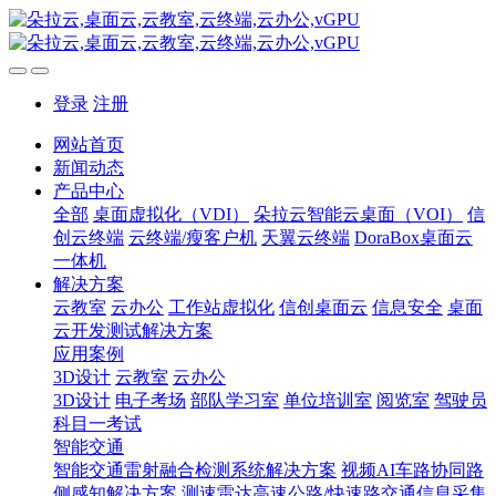
登录
注册
网站首页
新闻动态
产品中心
全部
桌面虚拟化（VDI）
朵拉云智能云桌面（VOI）
信
创云终端
云终端/瘦客户机
天翼云终端
DoraBox桌面云
一体机
解决方案
云教室
云办公
工作站虚拟化
信创桌面云
信息安全
桌面
云开发测试解决方案
应用案例
3D设计
云教室
云办公
3D设计
电子考场
部队学习室
单位培训室
阅览室
驾驶员
科目一考试
智能交通
智能交通雷射融合检测系统解决方案
视频AI车路协同路
侧感知解决方案
测速雷达高速公路/快速路交通信息采集