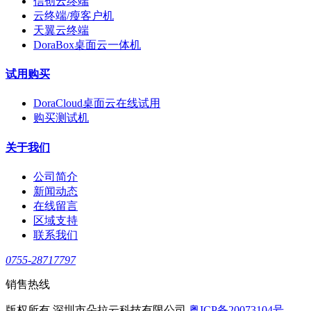
信创云终端
云终端/瘦客户机
天翼云终端
DoraBox桌面云一体机
试用购买
DoraCloud桌面云在线试用
购买测试机
关于我们
公司简介
新闻动态
在线留言
区域支持
联系我们
0755-28717797
销售热线
版权所有 深圳市朵拉云科技有限公司
粤ICP备20073104号