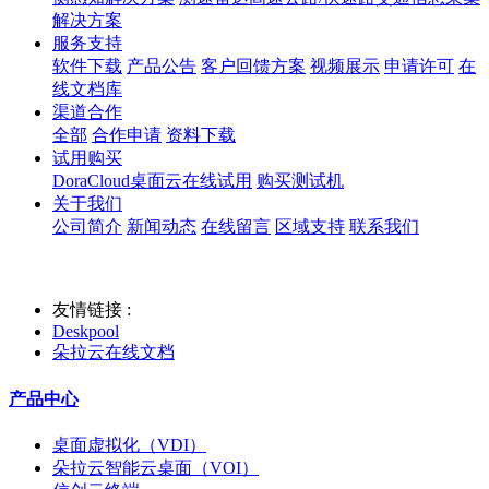
解决方案
服务支持
软件下载
产品公告
客户回馈方案
视频展示
申请许可
在
线文档库
渠道合作
全部
合作申请
资料下载
试用购买
DoraCloud桌面云在线试用
购买测试机
关于我们
公司简介
新闻动态
在线留言
区域支持
联系我们
友情链接 :
Deskpool
朵拉云在线文档
产品中心
桌面虚拟化（VDI）
朵拉云智能云桌面（VOI）