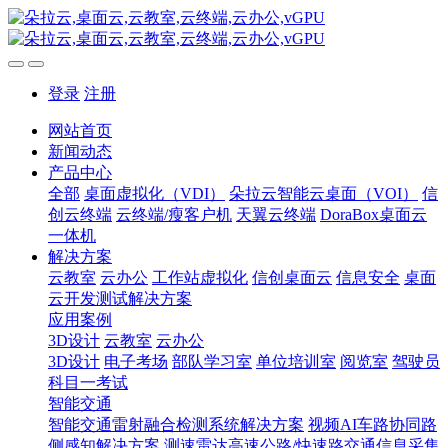
登录
注册
网站首页
新闻动态
产品中心
全部
桌面虚拟化（VDI）
朵拉云智能云桌面（VOI）
信
创云终端
云终端/瘦客户机
天翼云终端
DoraBox桌面云
一体机
解决方案
云教室
云办公
工作站虚拟化
信创桌面云
信息安全
桌面
云开发测试解决方案
应用案例
3D设计
云教室
云办公
3D设计
电子考场
部队学习室
单位培训室
阅览室
驾驶员
科目一考试
智能交通
智能交通雷射融合检测系统解决方案
视频AI车路协同路
侧感知解决方案
测速雷达高速公路/快速路交通信息采集