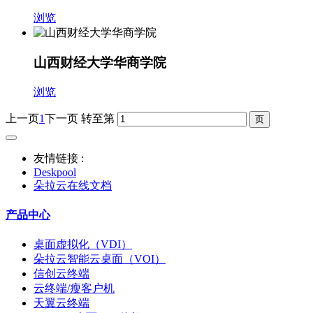
浏览
山西财经大学华商学院
浏览
上一页
1
下一页
转至第
友情链接 :
Deskpool
朵拉云在线文档
产品中心
桌面虚拟化（VDI）
朵拉云智能云桌面（VOI）
信创云终端
云终端/瘦客户机
天翼云终端