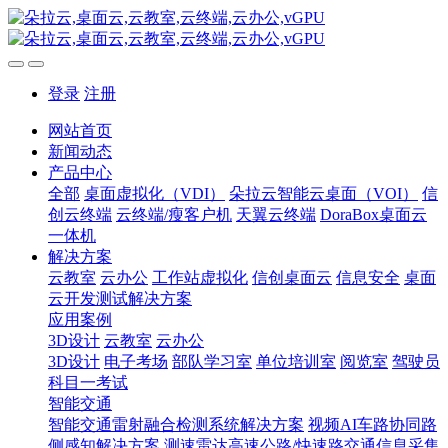
登录
注册
网站首页
新闻动态
产品中心
全部
桌面虚拟化（VDI）
朵拉云智能云桌面（VOI）
信
创云终端
云终端/瘦客户机
天翼云终端
DoraBox桌面云
一体机
解决方案
云教室
云办公
工作站虚拟化
信创桌面云
信息安全
桌面
云开发测试解决方案
应用案例
3D设计
云教室
云办公
3D设计
电子考场
部队学习室
单位培训室
阅览室
驾驶员
科目一考试
智能交通
智能交通雷射融合检测系统解决方案
视频AI车路协同路
侧感知解决方案
测速雷达高速公路/快速路交通信息采集