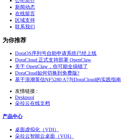
公司简介
新闻动态
在线留言
区域支持
联系我们
为你推荐
DoraOS序列号自助申请系统已经上线
DoraCloud 正式支持部署 OpenClaw
关于 OpenClaw，你可能全搞错了
DoraCloud如何切换到免费版?
基于浪潮英信NF5280 A7与DoraCloud的实践指南
友情链接 :
Deskpool
朵拉云在线文档
产品中心
桌面虚拟化（VDI）
朵拉云智能云桌面（VOI）