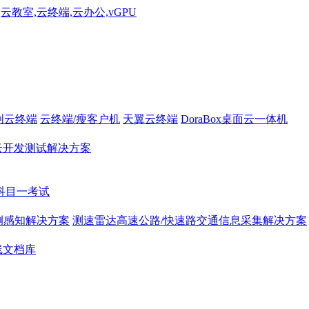
创云终端
云终端/瘦客户机
天翼云终端
DoraBox桌面云一体机
云开发测试解决方案
科目一考试
侧感知解决方案
测速雷达高速公路/快速路交通信息采集解决方案
线文档库