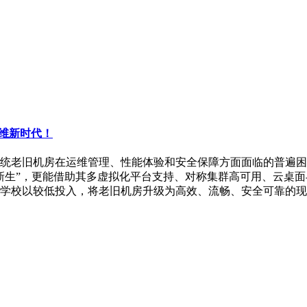
触运维新时代！
老旧机房在运维管理、性能体验和安全保障方面面临的普遍困境。文
新生”，更能借助其多虚拟化平台支持、对称集群高可用、云桌
，最终帮助学校以较低投入，将老旧机房升级为高效、流畅、安全可靠的