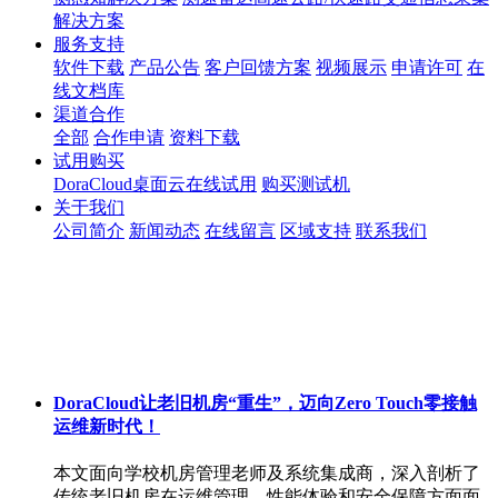
解决方案
服务支持
软件下载
产品公告
客户回馈方案
视频展示
申请许可
在
线文档库
渠道合作
全部
合作申请
资料下载
试用购买
DoraCloud桌面云在线试用
购买测试机
关于我们
公司简介
新闻动态
在线留言
区域支持
联系我们
DoraCloud让老旧机房“重生”，迈向Zero Touch零接触
运维新时代！
本文面向学校机房管理老师及系统集成商，深入剖析了
传统老旧机房在运维管理、性能体验和安全保障方面面