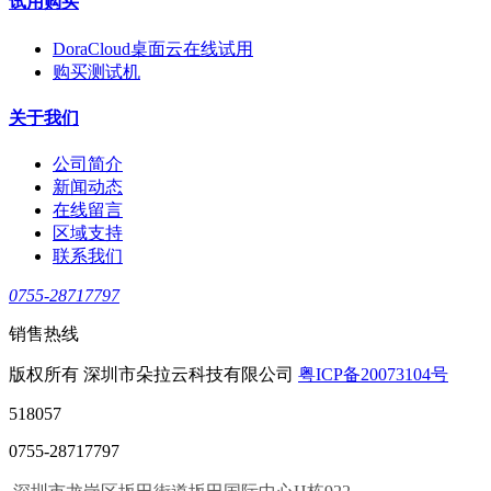
试用购买
DoraCloud桌面云在线试用
购买测试机
关于我们
公司简介
新闻动态
在线留言
区域支持
联系我们
0755-28717797
销售热线
版权所有 深圳市朵拉云科技有限公司
粤ICP备20073104号
518057
0755-28717797