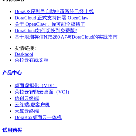
DoraOS序列号自助申请系统已经上线
DoraCloud 正式支持部署 OpenClaw
关于 OpenClaw，你可能全搞错了
DoraCloud如何切换到免费版?
基于浪潮英信NF5280 A7与DoraCloud的实践指南
友情链接 :
Deskpool
朵拉云在线文档
产品中心
桌面虚拟化（VDI）
朵拉云智能云桌面（VOI）
信创云终端
云终端/瘦客户机
天翼云终端
DoraBox桌面云一体机
试用购买