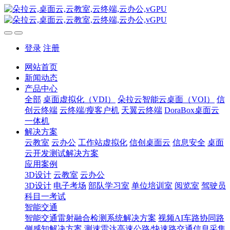
登录
注册
网站首页
新闻动态
产品中心
全部
桌面虚拟化（VDI）
朵拉云智能云桌面（VOI）
信
创云终端
云终端/瘦客户机
天翼云终端
DoraBox桌面云
一体机
解决方案
云教室
云办公
工作站虚拟化
信创桌面云
信息安全
桌面
云开发测试解决方案
应用案例
3D设计
云教室
云办公
3D设计
电子考场
部队学习室
单位培训室
阅览室
驾驶员
科目一考试
智能交通
智能交通雷射融合检测系统解决方案
视频AI车路协同路
侧感知解决方案
测速雷达高速公路/快速路交通信息采集