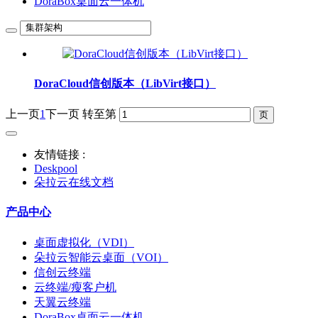
DoraBox桌面云一体机
DoraCloud信创版本（LibVirt接口）
上一页
1
下一页
转至第
友情链接 :
Deskpool
朵拉云在线文档
产品中心
桌面虚拟化（VDI）
朵拉云智能云桌面（VOI）
信创云终端
云终端/瘦客户机
天翼云终端
DoraBox桌面云一体机