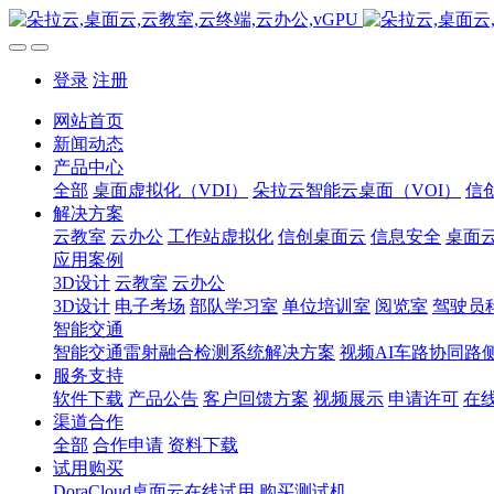
登录
注册
网站首页
新闻动态
产品中心
全部
桌面虚拟化（VDI）
朵拉云智能云桌面（VOI）
信
解决方案
云教室
云办公
工作站虚拟化
信创桌面云
信息安全
桌面
应用案例
3D设计
云教室
云办公
3D设计
电子考场
部队学习室
单位培训室
阅览室
驾驶员
智能交通
智能交通雷射融合检测系统解决方案
视频AI车路协同路
服务支持
软件下载
产品公告
客户回馈方案
视频展示
申请许可
在
渠道合作
全部
合作申请
资料下载
试用购买
DoraCloud桌面云在线试用
购买测试机