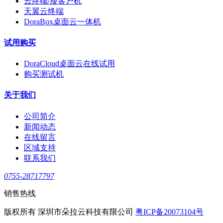
云终端/瘦客户机
天翼云终端
DoraBox桌面云一体机
试用购买
DoraCloud桌面云在线试用
购买测试机
关于我们
公司简介
新闻动态
在线留言
区域支持
联系我们
0755-28717797
销售热线
版权所有 深圳市朵拉云科技有限公司
粤ICP备20073104号