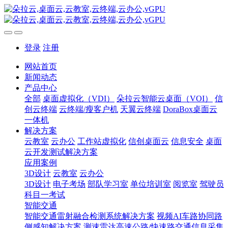
登录
注册
网站首页
新闻动态
产品中心
全部
桌面虚拟化（VDI）
朵拉云智能云桌面（VOI）
信
创云终端
云终端/瘦客户机
天翼云终端
DoraBox桌面云
一体机
解决方案
云教室
云办公
工作站虚拟化
信创桌面云
信息安全
桌面
云开发测试解决方案
应用案例
3D设计
云教室
云办公
3D设计
电子考场
部队学习室
单位培训室
阅览室
驾驶员
科目一考试
智能交通
智能交通雷射融合检测系统解决方案
视频AI车路协同路
侧感知解决方案
测速雷达高速公路/快速路交通信息采集