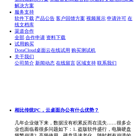
解决方案
服务支持
软件下载
产品公告
客户回馈方案
视频展示
申请许可
在
线文档库
渠道合作
全部
合作申请
资料下载
试用购买
DoraCloud桌面云在线试用
购买测试机
关于我们
公司简介
新闻动态
在线留言
区域支持
联系我们
相比传统PC，云桌面办公有什么优势？
几年企业做下来，数据没有积累反而在流失……很多企
业也面临着很多问题如下：1. 盗版软件盛行，电脑硬盘
频繁崩溃2. 高频使用，硬盘迅速老化，随时都有崩溃的