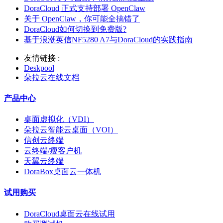
DoraCloud 正式支持部署 OpenClaw
关于 OpenClaw，你可能全搞错了
DoraCloud如何切换到免费版?
基于浪潮英信NF5280 A7与DoraCloud的实践指南
友情链接 :
Deskpool
朵拉云在线文档
产品中心
桌面虚拟化（VDI）
朵拉云智能云桌面（VOI）
信创云终端
云终端/瘦客户机
天翼云终端
DoraBox桌面云一体机
试用购买
DoraCloud桌面云在线试用