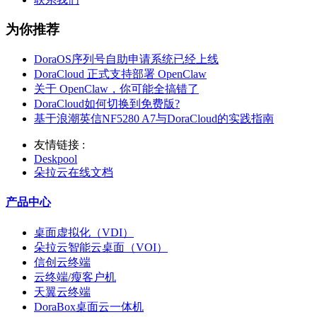
为你推荐
DoraOS序列号自助申请系统已经上线
DoraCloud 正式支持部署 OpenClaw
关于 OpenClaw，你可能全搞错了
DoraCloud如何切换到免费版?
基于浪潮英信NF5280 A7与DoraCloud的实践指南
友情链接 :
Deskpool
朵拉云在线文档
产品中心
桌面虚拟化（VDI）
朵拉云智能云桌面（VOI）
信创云终端
云终端/瘦客户机
天翼云终端
DoraBox桌面云一体机