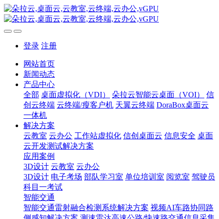
登录
注册
网站首页
新闻动态
产品中心
全部
桌面虚拟化（VDI）
朵拉云智能云桌面（VOI）
信
创云终端
云终端/瘦客户机
天翼云终端
DoraBox桌面云
一体机
解决方案
云教室
云办公
工作站虚拟化
信创桌面云
信息安全
桌面
云开发测试解决方案
应用案例
3D设计
云教室
云办公
3D设计
电子考场
部队学习室
单位培训室
阅览室
驾驶员
科目一考试
智能交通
智能交通雷射融合检测系统解决方案
视频AI车路协同路
侧感知解决方案
测速雷达高速公路/快速路交通信息采集