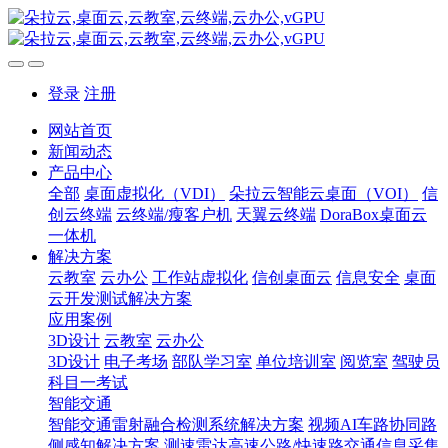
登录
注册
网站首页
新闻动态
产品中心
全部
桌面虚拟化（VDI）
朵拉云智能云桌面（VOI）
信
创云终端
云终端/瘦客户机
天翼云终端
DoraBox桌面云
一体机
解决方案
云教室
云办公
工作站虚拟化
信创桌面云
信息安全
桌面
云开发测试解决方案
应用案例
3D设计
云教室
云办公
3D设计
电子考场
部队学习室
单位培训室
阅览室
驾驶员
科目一考试
智能交通
智能交通雷射融合检测系统解决方案
视频AI车路协同路
侧感知解决方案
测速雷达高速公路/快速路交通信息采集