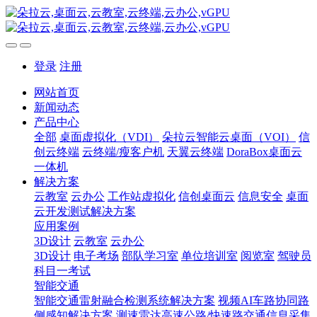
登录
注册
网站首页
新闻动态
产品中心
全部
桌面虚拟化（VDI）
朵拉云智能云桌面（VOI）
信
创云终端
云终端/瘦客户机
天翼云终端
DoraBox桌面云
一体机
解决方案
云教室
云办公
工作站虚拟化
信创桌面云
信息安全
桌面
云开发测试解决方案
应用案例
3D设计
云教室
云办公
3D设计
电子考场
部队学习室
单位培训室
阅览室
驾驶员
科目一考试
智能交通
智能交通雷射融合检测系统解决方案
视频AI车路协同路
侧感知解决方案
测速雷达高速公路/快速路交通信息采集