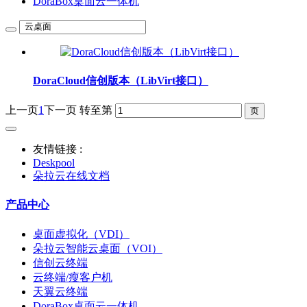
DoraBox桌面云一体机
DoraCloud信创版本（LibVirt接口）
上一页
1
下一页
转至第
友情链接 :
Deskpool
朵拉云在线文档
产品中心
桌面虚拟化（VDI）
朵拉云智能云桌面（VOI）
信创云终端
云终端/瘦客户机
天翼云终端
DoraBox桌面云一体机