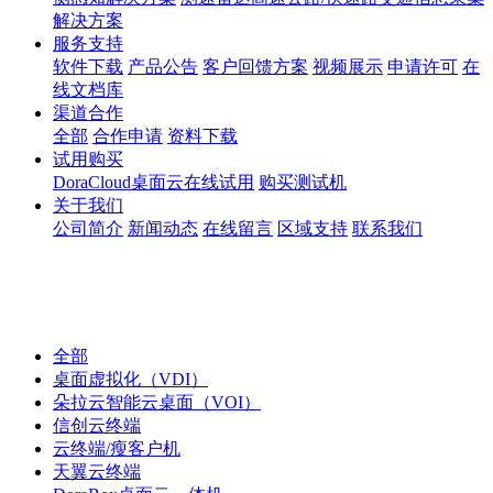
解决方案
服务支持
软件下载
产品公告
客户回馈方案
视频展示
申请许可
在
线文档库
渠道合作
全部
合作申请
资料下载
试用购买
DoraCloud桌面云在线试用
购买测试机
关于我们
公司简介
新闻动态
在线留言
区域支持
联系我们
全部
桌面虚拟化（VDI）
朵拉云智能云桌面（VOI）
信创云终端
云终端/瘦客户机
天翼云终端