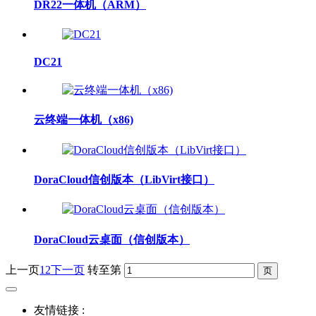
DR22一体机（ARM）
DC21
云终端一体机（x86)
DoraCloud信创版本（LibVirt接口）
DoraCloud云桌面（信创版本）
上一页
1
2
下一页
转至第
友情链接 :