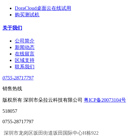
DoraCloud桌面云在线试用
购买测试机
关于我们
公司简介
新闻动态
在线留言
区域支持
联系我们
0755-28717797
销售热线
版权所有 深圳市朵拉云科技有限公司
粤ICP备20073104号
518057
0755-28717797
深圳市龙岗区坂田街道坂田国际中心H栋922