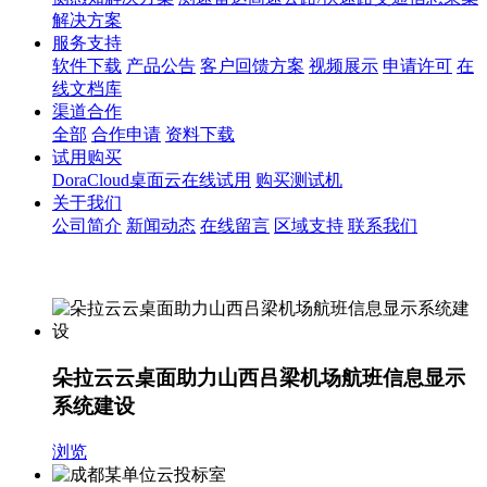
解决方案
服务支持
软件下载
产品公告
客户回馈方案
视频展示
申请许可
在
线文档库
渠道合作
全部
合作申请
资料下载
试用购买
DoraCloud桌面云在线试用
购买测试机
关于我们
公司简介
新闻动态
在线留言
区域支持
联系我们
朵拉云云桌面助力山西吕梁机场航班信息显示
系统建设
浏览