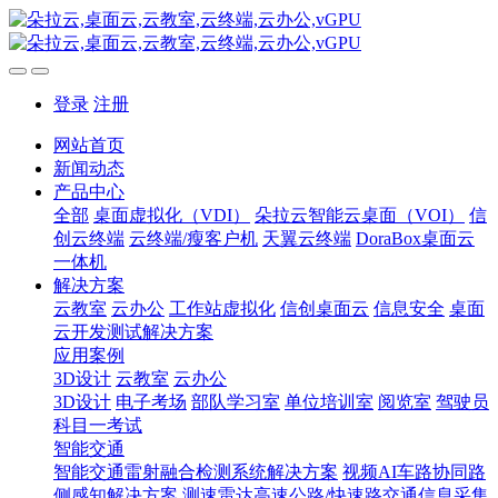
登录
注册
网站首页
新闻动态
产品中心
全部
桌面虚拟化（VDI）
朵拉云智能云桌面（VOI）
信
创云终端
云终端/瘦客户机
天翼云终端
DoraBox桌面云
一体机
解决方案
云教室
云办公
工作站虚拟化
信创桌面云
信息安全
桌面
云开发测试解决方案
应用案例
3D设计
云教室
云办公
3D设计
电子考场
部队学习室
单位培训室
阅览室
驾驶员
科目一考试
智能交通
智能交通雷射融合检测系统解决方案
视频AI车路协同路
侧感知解决方案
测速雷达高速公路/快速路交通信息采集