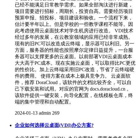
已经不能满足日常教学需求。如果全部淘汰进行新建，
项目需要进行招标，周期长，投资自高。需要经历项目
预算申报、招投标、项目建设和验收。一个流程下来，
估计要半年以上。但是学校的一些教学课程不能等。因
此考虑使用云桌面技术对学生机房进行改造。 VDI技术
经过多年的发展，在云教室领域的应用已经非常成熟。
现有的旧PC可以改造成云终端，显示器可以利旧。另一
方面，服务器的性能也按照摩尔定律日益提升，一台服
务器可以支撑更多的云桌面。以前部署VDI云桌面成本
大大高于PC成本。现在实施云桌面，可以取得比PC更优
的性价比。加上云终端采用旧PC改造，节省了云终端硬
件的费用。 使得方案在成本上极具竞争力。 云桌面软
件，推荐 DoraCloud，该软件的文档比较齐全，可以自
己下载安装和试用。对应的官网为 docs.doracloud.cn 。
该软件提供一键安装，向导化配置，在线模板仓库，终
端的集中管理和自动配置。
2024-01-13
admin
269
企业如何选择云桌面(VDI)办公方案?