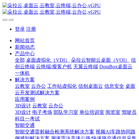
登录
注册
网站首页
新闻动态
产品中心
全部
桌面虚拟化（VDI）
朵拉云智能云桌面（VOI）
信
创云终端
云终端/瘦客户机
天翼云终端
DoraBox桌面云
一体机
解决方案
云教室
云办公
工作站虚拟化
信创桌面云
信息安全
桌面
云开发测试解决方案
应用案例
3D设计
云教室
云办公
3D设计
电子考场
部队学习室
单位培训室
阅览室
驾驶员
科目一考试
智能交通
智能交通雷射融合检测系统解决方案
视频AI车路协同路
侧感知解决方案
测速雷达高速公路/快速路交通信息采集