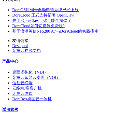
DoraOS序列号自助申请系统已经上线
DoraCloud 正式支持部署 OpenClaw
关于 OpenClaw，你可能全搞错了
DoraCloud如何切换到免费版?
基于浪潮英信NF5280 A7与DoraCloud的实践指南
友情链接 :
Deskpool
朵拉云在线文档
产品中心
桌面虚拟化（VDI）
朵拉云智能云桌面（VOI）
信创云终端
云终端/瘦客户机
天翼云终端
DoraBox桌面云一体机
试用购买